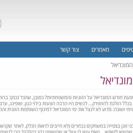
יפים
מאמרים
צור קשר
המונדיאל
ונדיאל
עת חודש המונדיאל על הזוגיות והמשפחתיות? כמובן, שהכל נכתב ברוח 
כלל הולכת להתפרק… לנשים היו הרבה הצעות בילוי כגון, שופינג, ערב נ
פטימי ושונה: מדוע לא לנצל את ימי המונדיאל למינוף השותפות הזוגית 
בני זוגן בצפייה במשחקים נבחרים (לא חייבים לראות הכל!), לאחר שקראו
 שהוצא לקאקא… האם עשו לו עוול או שהשופט נהג כהלכה? הרי לנשים 