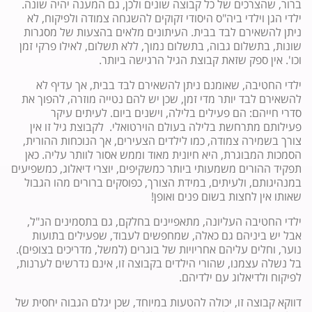
ברור, שהצרכים של כל קבוצה שונים ולכן, גם המענה יהיה שונה.
ילדי הגן וילדי ביה"ס היסודי זקוקים להשגחה צמודה ולפיקוח, לא
ניתן להשאירם לבד בבית. העיתונים מלאים בהצעות של מסגרות
שונות, בתשלום גבוה, בתשלום נמוך, ללא תשלום, לאילו פרקי זמן
וכו'. אין ספק שזאת קבוצת הגיל הרגישה ביותר.
ילדי החטיבה, שאומנם ניתן להשאירם לבד בבית, אך עדיף לא
להשאירם לבד יותר מדי זמן, שכן יש להם נטייה מוזרה, להפוך את
סדרי חייהם: הם פעילים בלילה, וישנים ביום. לעיתים עיקר
פעילותם מתרחשת בלילה בעולם הוירטואלי. לקבוצת גיל זו אין
צורך בשמירה צמודה, כמו לילדים הצעירים, אך הנוכחות ההורית,
הסמכות המבוגרת, היא חיונית מאוד וממש אסור לוותר עליה. כאן
תפקיד ההורים משמעותי ביותר כמשקיפים, יוצרי דיאלוג, כמשפיעים
במנהיגותם, ולעיתים, במידת הצורך, כפוסקים ברורים מהו הגבול
שאותו אין לחצות בשום פנים ואופן!
ילדי החטיבה העליונה, מתאפיינים בחלקם, גם בתסמינים הנ"ל,
אבל יש ביניהם גם כאלה, שמחפשים לעבוד, שפעילים בתועות
נוער, וחלים עליהם אחריויות של בוגרים (למשל, מדריכים בצופים).
בל נשלה עצמנו, שהורי הילדים בקבוצה זו, אינם נדרשים לערנות,
לפיקוח ולדיאלוג עם ילדיהם.
דווקא קבוצה זו, יכולה להטעות במיוחד, שכן יגלם הגבוה יחסית של