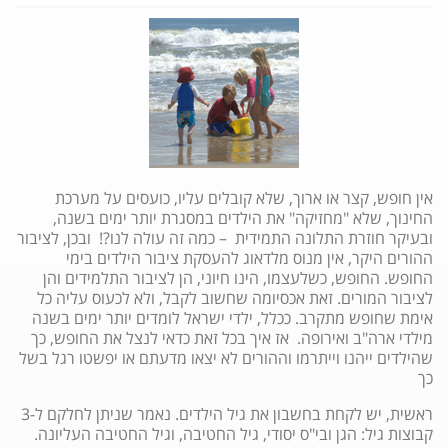
אין חופש, קצר או ארוך, שלא קובלים עליו, כועסים על מערכת
החינוך, שלא "מחזיקה" את הילדים במסגרת יותר ימים בשנה,
ובעיקר חוזרת התלונה התמידית – כמה זה עולה לנו?! ובכן, לציבור
ההורים היקר, אין מנוס מלדאוג להעסקת ציבור הילדים בימי
החופש. החופש, כשלעצמו, הינו חיוני, הן לציבור התלמידים והן
לציבור המורים. זאת אכסיומה שחשוב לקבל, ולא לכעוס עליה כל
אימת שחופש מתקרב. ככלל, ילדי ישראל לומדים יותר ימים בשנה
מילדי ארה"ב ואירופה. אז איך בכל זאת כדאי לנצל את החופש, כך
שהילדים ייהנו וייתרמו וההורים לא יצאו מדעתם או יפשטו רגל בשל
כך
ראשית, יש לקחת בחשבון את גיל הילדים. נאמר שניתן לחלקם ל-3
קבוצות גיל: הגן ובי"ס יסודי, גיל החטיבה, וגיל החטיבה העליונה.