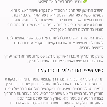
ונציג ציבור בעל תואר משפטי
השלב הראשון של תהליך הפונדקאות נקרא אישור ראשוני והוא
למעשה סקירה של הועדה לפונדקאות של התיק שלכם לרבות
סיבות רפואיות אשר חייבות להיות מאושרת על ידי רופא מטפל
מומחה ופירוט של טיפולי פוריות שונים שבוצעו על מנת להוכיח כי
מוצאו כל הדרכים להרות באופן רגיל.
לאחר האישור הראשוני תוכלו לחתום על הסכם אשר מאפשר לכם
להתחיל בחיפושים אחר אם פונדקאית ובמקביל עריכת הסכם
לנשיאת עוברים.
כחלק מהתהליך תעברו ראיון קליני אצל פסיכולוג מומחה אשר יעריך
את מצבכם הנפשי ויאשר כי אתם מתאימים לתהליך.
סיוע אישי והכנה לועדת פנדקאות
תהליך הפונדקאות כולל מעבר דרך קבוצות מומחים ונקודות ביקורת
רבות על מנת להבטיח את הצלחת התהליך, מכוון שמדובר בתהליך
דינאמי הכולל גורמים משפטיים וביוקרטיים מול מספר רב של גופים
מומלץ להעזר באיש מקצוע אשר יוכל לסייע לכם לעבור את התהליך
בצורה מרגיעה ונעימה ללא מאמץ מהצד שלכם ובכך תוכלו
להתפנות לחלק המשמעותי בחיים הזוגיים שלכם שהוא הרחבת